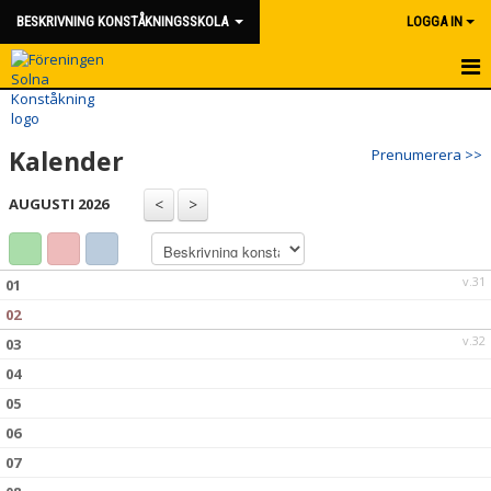
BESKRIVNING KONSTÅKNINGSSKOLA
LOGGA IN
HEM
Kalender
Prenumerera >>
KLUBBKLÄDER
AUGUSTI 2026
KALENDER
KONTAKT
v.31
01
02
v.32
03
04
05
06
07