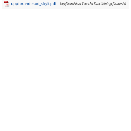
uppforandekod_skylt.pdf
Uppförandekod Svenska Konståkningsförbundet
FÖRENINGSKLÄDER & UTRUSTNING
VÅRA TRÄNARE
ATT TÄVLA