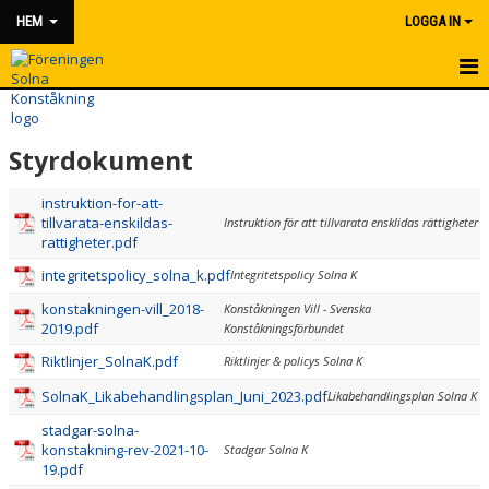
HEM
LOGGA IN
HEM
Styrdokument
NYHETER
instruktion-for-att-
OM FÖRENINGEN
tillvarata-enskildas-
Instruktion för att tillvarata ensklidas rättigheter
rattigheter.pdf
STYRELSE
integritetspolicy_solna_k.pdf
Integritetspolicy Solna K
VÄRDEGRUND
konstakningen-vill_2018-
Konståkningen Vill - Svenska
2019.pdf
Konståkningsförbundet
ÖVERSIKT TERMINSINDELNING
Riktlinjer_SolnaK.pdf
Riktlinjer & policys Solna K
DELAKTIGHET
SolnaK_Likabehandlingsplan_Juni_2023.pdf
Likabehandlingsplan Solna K
stadgar-solna-
STYRDOKUMENT
konstakning-rev-2021-10-
Stadgar Solna K
19.pdf
KONTAKT