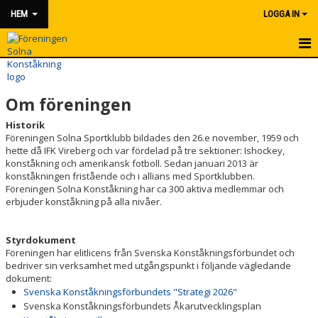
HEM
LOGGA IN
HEM
Om föreningen
NYHETER
Historik
OM FÖRENINGEN
Föreningen Solna Sportklubb bildades den 26.e november, 1959 och
hette då IFK Vireberg och var fördelad på tre sektioner: Ishockey,
konståkning och amerikansk fotboll. Sedan januari 2013 är
STYRELSE
konståkningen fristående och i allians med Sportklubben.
Föreningen Solna Konståkning har ca 300 aktiva medlemmar och
VÄRDEGRUND
erbjuder konståkning på alla nivåer.
ÖVERSIKT TERMINSINDELNING
Styrdokument
Föreningen har elitlicens från Svenska Konståkningsförbundet och
DELAKTIGHET
bedriver sin verksamhet med utgångspunkt i följande vägledande
dokument:
STYRDOKUMENT
Svenska Konståkningsförbundets "Strategi 2026"
Svenska Konståkningsförbundets Åkarutvecklingsplan
KONTAKT