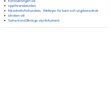
Konståkningen vill
Uppförandekoden
FÖRENINGSKLÄDER & UTRUSTNING
Riksidrottsförbundets Riktlinjer för barn-och ungdomsidrott
Idrotten vill
Solna Konståknings styrdokument
VÅRA TRÄNARE
ATT TÄVLA