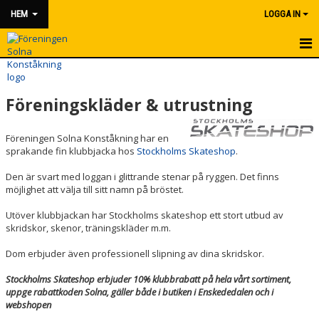
HEM
LOGGA IN
HEM
Föreningskläder & utrustning
NYHETER
OM FÖRENINGEN
Föreningen Solna Konståkning har en
sprakande fin klubbjacka hos
Stockholms Skateshop
.
KONTAKT
Den är svart med loggan i glittrande stenar på ryggen. Det finns
möjlighet att välja till sitt namn på bröstet.
FÖRENINGSKLÄDER & UTRUSTNING
Utöver klubbjackan har Stockholms skateshop ett stort utbud av
VÅRA TRÄNARE
skridskor, skenor, träningskläder m.m.
Dom erbjuder även professionell slipning av dina skridskor.
ATT TÄVLA
Stockholms Skateshop erbjuder 10% klubbrabatt på hela vårt sortiment,
uppge rabattkoden Solna, gäller både i butiken i Enskededalen och i
webshopen