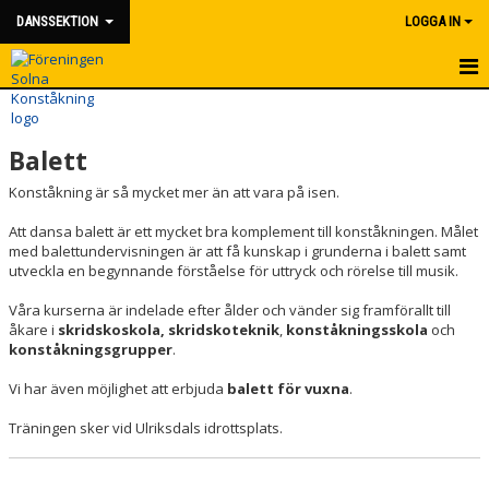
DANSSEKTION
LOGGA IN
HEM
Balett
NYHETER
Konståkning är så mycket mer än att vara på isen.
KONTAKT
Att dansa balett är ett mycket bra komplement till konståkningen. Målet
med balettundervisningen är att få kunskap i grunderna i balett samt
utveckla en begynnande förståelse för uttryck och rörelse till musik.
Våra kurserna är indelade efter ålder och vänder sig framförallt till
åkare i
skridskoskola,
skridskoteknik
,
konståkningsskola
och
konståkningsgrupper
.
Vi har även möjlighet att erbjuda
balett för vuxna
.
Träningen sker vid Ulriksdals idrottsplats.