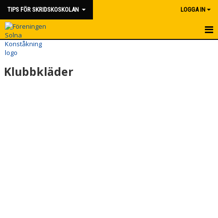
TIPS FÖR SKRIDSKOSKOLAN
LOGGA IN
HEM
Klubbkläder
KLUBBKLÄDER
KALENDER
KONTAKT