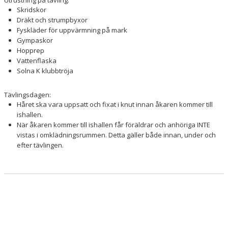
Utrustning på tävling:
Skridskor
Dräkt och strumpbyxor
Fyskläder för uppvärmning på mark
Gympaskor
Hopprep
Vattenflaska
Solna K klubbtröja
Tävlingsdagen:
Håret ska vara uppsatt och fixat i knut innan åkaren kommer till
ishallen.
När åkaren kommer till ishallen får föräldrar och anhöriga INTE
vistas i omklädningsrummen. Detta gäller både innan, under och
efter tävlingen.