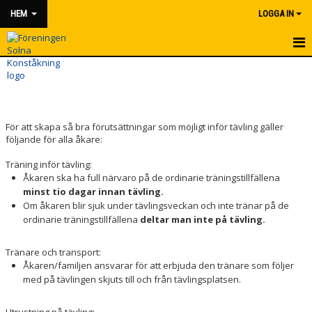
HEM
LOGGA IN
HEM
NYHETER
För att skapa så bra förutsättningar som möjligt inför tävling gäller
OM FÖRENINGEN
följande för alla åkare:
KONTAKT
Träning inför tävling:
Åkaren ska ha full närvaro på de ordinarie träningstillfällena
FÖRENINGSKLÄDER & UTRUSTNING
minst tio dagar innan tävling.
Om åkaren blir sjuk under tävlingsveckan och inte tränar på de
ordinarie träningstillfällena
deltar man inte på tävling.
VÅRA TRÄNARE
ATT TÄVLA
Tränare och transport:
Åkaren/familjen ansvarar för att erbjuda den tränare som följer
med på tävlingen skjuts till och från tävlingsplatsen.